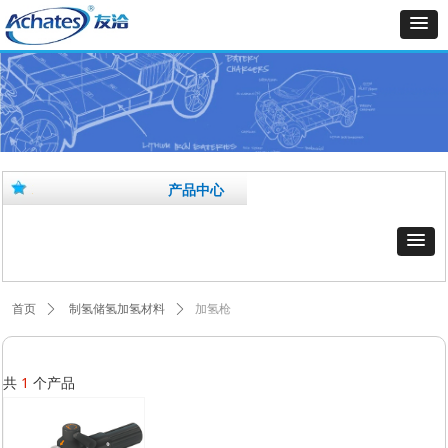
产品中心
加氢枪
首页
ꄲ
制氢储氢加氢材料
ꄲ
共
1
个产品