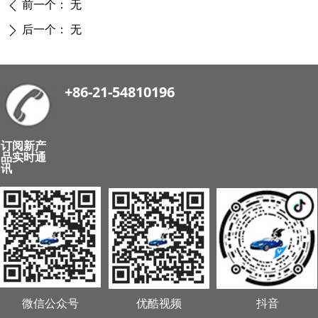
前一个：
无
ꄴ
后一个：
无
ꄲ
+86-21-54810196
订阅新产
品实时通
讯
微信公众号
优酷视频
抖音