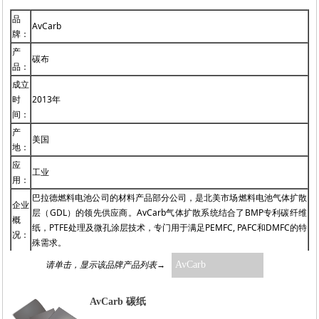
品
AvCarb
牌：
产
碳布
品：
成立
时
2013年
间：
产
美国
地：
应
工业
用：
巴拉德燃料电池公司的材料产品部分公司，是北美市场燃料电池气体扩散
企业
层（GDL）的领先供应商。AvCarb气体扩散系统结合了BMP专利碳纤维
概
纸，PTFE处理及微孔涂层技术，专门用于满足PEMFC, PAFC和DMFC的特
况：
殊需求。
请单击，显示该品牌产品列表→
AvCarb
AvCarb 碳纸