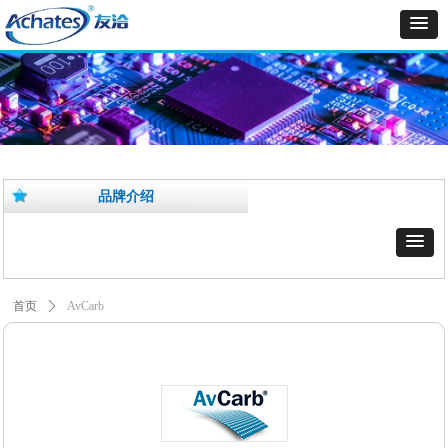
品牌介绍
首页
ꄲ
AvCarb